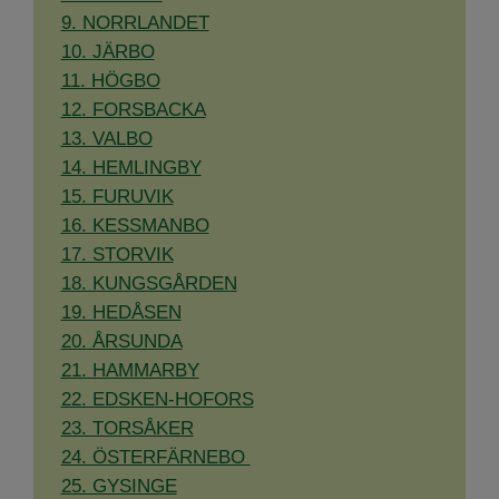
​​​​​​​9. NORRLANDET
10. JÄRBO
11. HÖGBO
12. FORSBACKA
13. VALBO
14. HEMLINGBY
15. FURUVIK
16. KESSMANBO
17. STORVIK
18. KUNGSGÅRDEN
19. HEDÅSEN
20. ÅRSUNDA
21. HAMMARBY
22. EDSKEN-HOFORS
23. TORSÅKER
24. ÖSTERFÄRNEBO ​​​​​​​
​​​​​​​25. GYSINGE